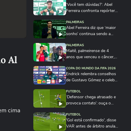
‘Você tem dúvidas?’: Abel
Ferreira confronta repórter
ao falar de...
PALMEIRAS
Abel Ferreira diz que ‘maior
sonho’ continua sendo a
Libertadores:...
PALMEIRAS
Maitê, palmeirense de 4
o Al
anos que venceu o câncer,
conhece Abel...
COPA DO MUNDO DA FIFA 2026
Endrick relembra conselhos
de Gustavo Gómez e celebra
nova...
FUTEBOL
‘Defensor chega atrasado e
provoca contato’: ouça o
 em cima
áudio do VAR...
FUTEBOL
'Gol está confirmado', disse
VAR antes de árbitro anular