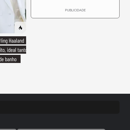
PUBLICIDADE
rling Haaland
to, ideal tanto
 de banho
o de linho