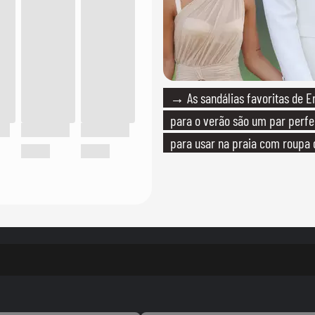
→ As sandálias favoritas de E
para o verão são um par perfei
para usar na praia com roupa
quanto em uma festa com tern