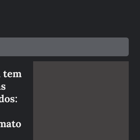
gol da...
ESPORTES
Abel Ferreira reconhece
‘jogo ruim’ e volta a citar
calendário ao...
PALMEIRAS
Palmeiras diz que CBF
reconheceu erro em gol
anulado contra o...
ESPORTES
Palmeiras repete STJD e usa
vídeo de dublador para
l tem
questionar gol...
ESPORTES
às
‘Mão sancionável’: ouça o
áudio do VAR que anulou o
dos:
gol do...
PALMEIRAS
‘Nubank Parque’: Arena do
Palmeiras ganha novo nome
rmato
após acordo de...
BRASILEIRO SÉRIE A
‘Bate no rosto’: ouça áudio