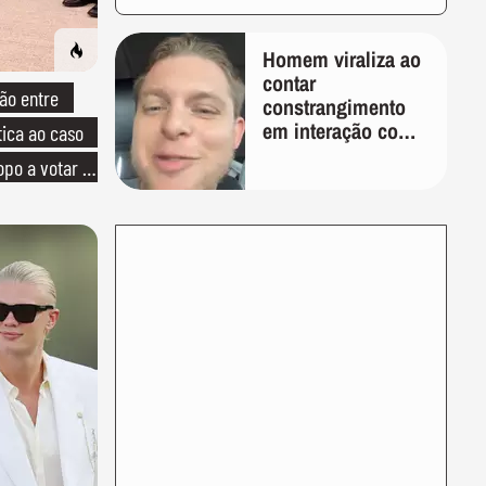
Homem viraliza ao
contar
ão entre
constrangimento
em interação com
tica ao caso
entregador: 'Que
opo a votar no
humilhação'