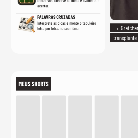
tentativas. Observe as dicas e avance até
acertar.
PALAVRAS CRUZADAS
Interprete as dicas e monte o tabuleiro
→ Gretchen
letra por letra, no seu ritmo.
transplante
MEUS SHORTS