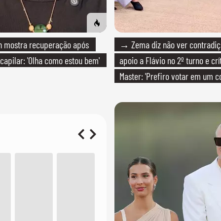
 mostra recuperação após
→ Zema diz não ver contradiç
 capilar: 'Olha como estou bem'
apoio a Flávio no 2º turno e crí
Master: 'Prefiro votar em um c
PT'