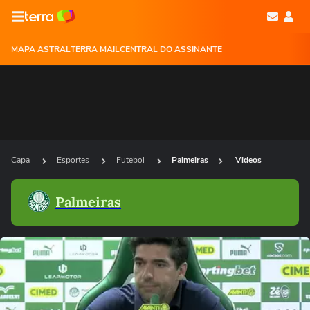
MAPA ASTRAL
TERRA MAIL
CENTRAL DO ASSINANTE
Capa
Esportes
Futebol
Palmeiras
Videos
Palmeiras
Ops!
Não foi possível reproduzir o vídeo