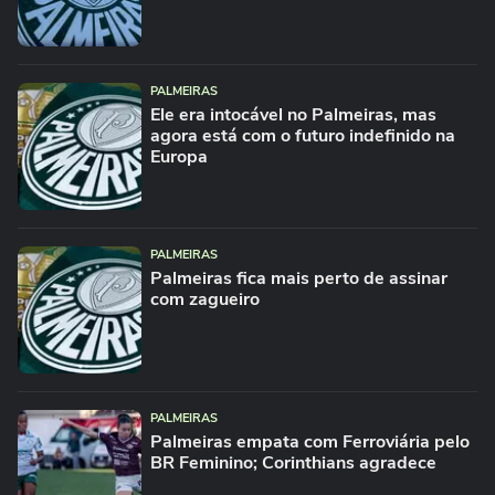
ESPORTES
‘Mão sancionável’: ouça o áudio do VAR
que anulou o gol do...
PALMEIRAS
PALMEIRAS
Ele era intocável no Palmeiras, mas
‘Nubank Parque’: Arena do Palmeiras
agora está com o futuro indefinido na
ganha novo nome após acordo de...
Europa
BRASILEIRO SÉRIE A
‘Bate no rosto’: ouça áudio do VAR sobre
pênalti anulado para o...
PALMEIRAS
Palmeiras fica mais perto de assinar
PALMEIRAS
Abel responde sobre ‘lei do silêncio’,
com zagueiro
adotada como protesto após...
FUTEBOL
‘É o atacante que está segurando': ouça o
áudio do VAR que anulou...
PALMEIRAS
Palmeiras empata com Ferroviária pelo
BR Feminino; Corinthians agradece