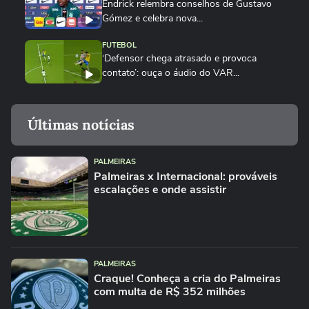
Endrick relembra conselhos de Gustavo
Gómez e celebra nova...
FUTEBOL
‘Defensor chega atrasado e provoca
contato’: ouça o áudio do VAR...
FUTEBOL
'Gol está confirmado', disse VAR antes de
Últimas notícias
árbitro anular gol da...
ESPORTES
PALMEIRAS
Abel Ferreira reconhece ‘jogo ruim’ e volta
Palmeiras x Internacional: prováveis
a citar calendário ao...
escalações e onde assistir
PALMEIRAS
Palmeiras diz que CBF reconheceu erro
em gol anulado contra o...
ESPORTES
PALMEIRAS
Palmeiras repete STJD e usa vídeo de
Craque! Conheça a cria do Palmeiras
com multa de R$ 352 milhões
dublador para questionar gol...