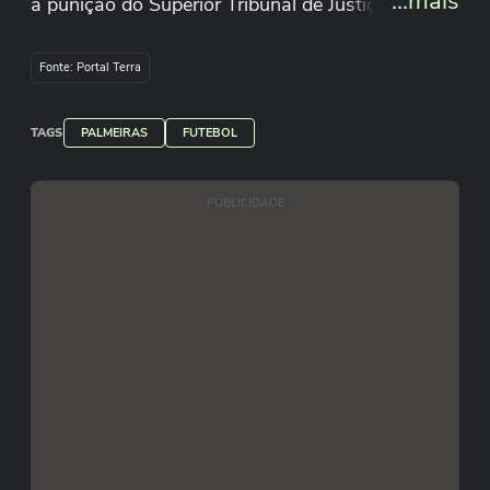
...mais
a punição do Superior Tribunal de Justiça.
Reprodução/TV Palmeiras Sportingbet/Youtube
Fonte: Portal Terra
TAGS
PALMEIRAS
FUTEBOL
PUBLICIDADE