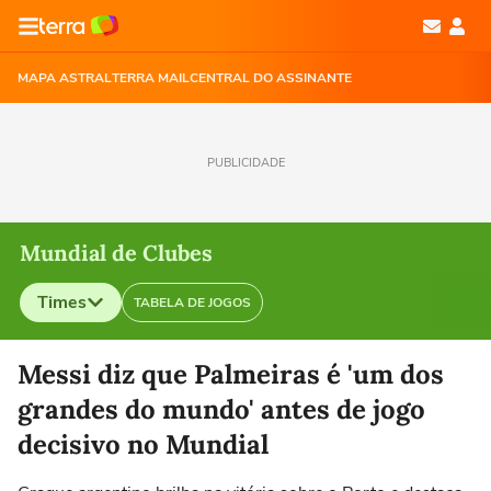
MAPA ASTRAL
TERRA MAIL
CENTRAL DO ASSINANTE
PUBLICIDADE
Mundial de Clubes
Times
TABELA DE JOGOS
Selecione o time para ver as notícias
Messi diz que Palmeiras é 'um dos
grandes do mundo' antes de jogo
decisivo no Mundial