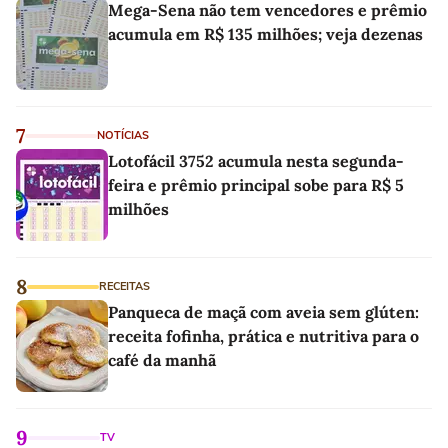
Mega-Sena não tem vencedores e prêmio
acumula em R$ 135 milhões; veja dezenas
7
NOTÍCIAS
Lotofácil 3752 acumula nesta segunda-
feira e prêmio principal sobe para R$ 5
milhões
8
RECEITAS
Panqueca de maçã com aveia sem glúten:
receita fofinha, prática e nutritiva para o
café da manhã
9
TV