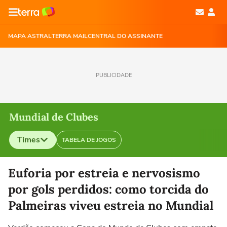
MAPA ASTRAL
TERRA MAIL
CENTRAL DO ASSINANTE
PUBLICIDADE
Mundial de Clubes
Times
TABELA DE JOGOS
Selecione o time para ver as notícias
Euforia por estreia e nervosismo
por gols perdidos: como torcida do
Palmeiras viveu estreia no Mundial