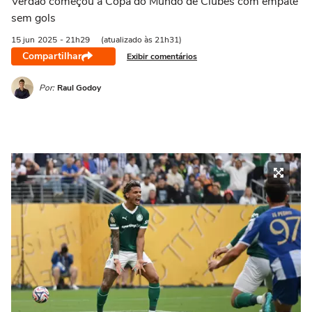
Verdão começou a Copa do Mundo de Clubes com empate
sem gols
15 jun
2025
- 21h29
(atualizado às 21h31)
Compartilhar
Exibir comentários
Por:
Raul Godoy