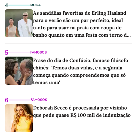
4
MODA
As sandálias favoritas de Erling Haaland
para o verão são um par perfeito, ideal
tanto para usar na praia com roupa de
banho quanto em uma festa com terno de
linho
5
FAMOSOS
Frase do dia de Confúcio, famoso filósofo
chinês: 'Temos duas vidas, e a segunda
começa quando compreendemos que só
temos uma'
6
FAMOSOS
Deborah Secco é processada por vizinho
que pede quase R$ 100 mil de indenização