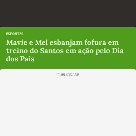
ESPORTES
Mavie e Mel esbanjam fofura em
treino do Santos em ação pelo Dia
dos Pais
PUBLICIDADE