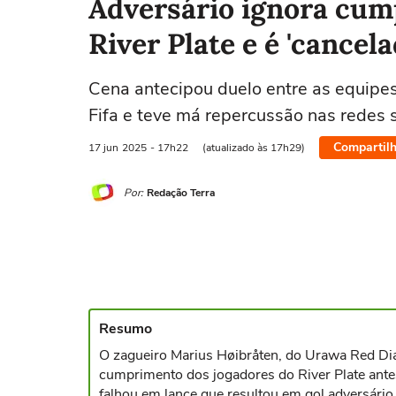
Adversário ignora cum
River Plate e é 'cancela
Cena antecipou duelo entre as equipe
Fifa e teve má repercussão nas redes 
Compartilh
17 jun
2025
- 17h22
(atualizado às 17h29)
Por:
Redação Terra
Resumo
O zagueiro Marius Høibråten, do Urawa Red Diam
cumprimento dos jogadores do River Plate ant
falhou em lance que resultou em gol adversário