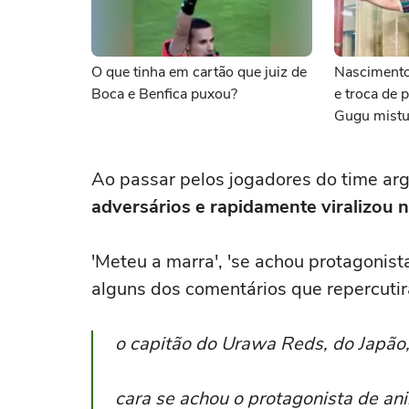
O que tinha em cartão que juiz de
Nascimento
Boca e Benfica puxou?
e troca de 
Gugu mistu
o Fluminen
Ao passar pelos jogadores do time ar
adversários e rapidamente viralizou n
'Meteu a marra', 'se achou protagonis
alguns dos comentários que repercuti
o capitão do Urawa Reds, do Japão, 
cara se achou o protagonista de an