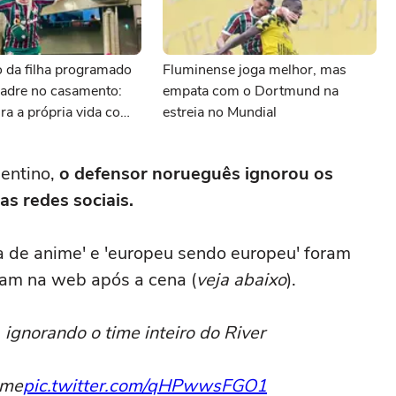
 da filha programado
Fluminense joga melhor, mas
padre no casamento:
empata com o Dortmund na
ra a própria vida com
estreia no Mundial
se
gentino,
o defensor norueguês ignorou os
as redes sociais.
ta de anime' e 'europeu sendo europeu' foram
ram na web após a cena (
veja abaixo
).
ignorando o time inteiro do River
ime
pic.twitter.com/qHPwwsFGO1