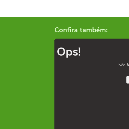
Confira também:
Ops!
Não f