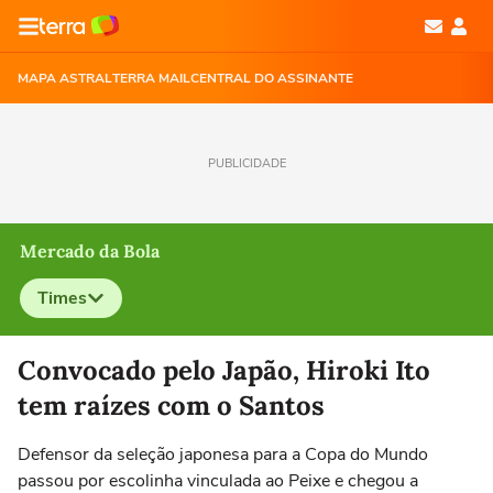
MAPA ASTRAL
TERRA MAIL
CENTRAL DO ASSINANTE
PUBLICIDADE
Mercado da Bola
Times
Selecione o time para ver as notícias
Convocado pelo Japão, Hiroki Ito
tem raízes com o Santos
Defensor da seleção japonesa para a Copa do Mundo
passou por escolinha vinculada ao Peixe e chegou a