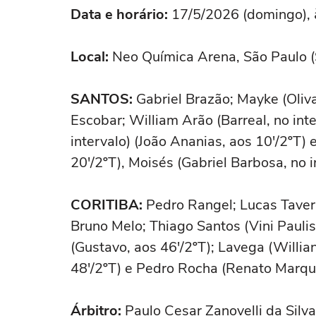
Data e horário:
17/5/2026 (domingo), à
Local:
Neo Química Arena, São Paulo (
SANTOS:
Gabriel Brazão; Mayke (Oliva
Escobar; William Arão (Barreal, no int
intervalo) (João Ananias, aos 10'/2ºT)
20'/2ºT), Moisés (Gabriel Barbosa, no i
CORITIBA:
Pedro Rangel; Lucas Tavern
Bruno Melo; Thiago Santos (Vini Pauli
(Gustavo, aos 46'/2ºT); Lavega (Willian
48'/2ºT) e Pedro Rocha (Renato Marque
Árbitro:
Paulo Cesar Zanovelli da Silva