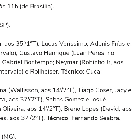
s 11h (de Brasília).
SP).
, aos 35'/1ºT), Lucas Veríssimo, Adonis Frías e
ervalo), Gustavo Henrique (Luan Peres, no
 e Gabriel Bontempo; Neymar (Robinho Jr, aos
ntervalo) e Rollheiser.
Técnico:
Cuca.
a (Wallisson, aos 14'/2ºT), Tiago Coser, Jacy e
sta, aos 37'/2ºT), Sebas Gomez e Josué
 Oliveira, aos 14'/2ºT), Breno Lopes (David, aos
s, aos 37'/2ºT).
Técnico:
Fernando Seabra.
 (MG).