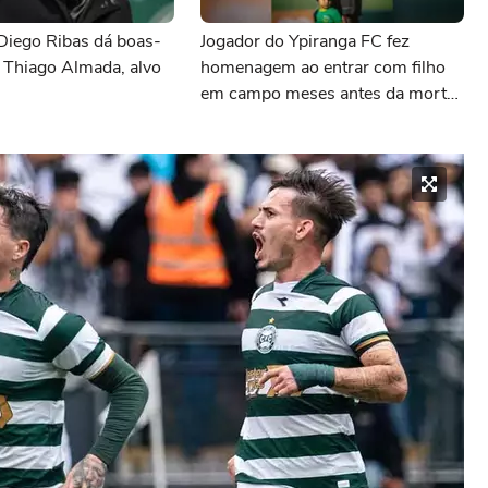
Diego Ribas dá boas-
Jogador do Ypiranga FC fez
 Thiago Almada, alvo
homenagem ao entrar com filho
em campo meses antes da morte
da criança