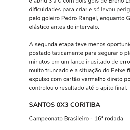
e abriu 3 a 0 com dois gols de Breno L
dificuldades para criar e só levou pe
pelo goleiro Pedro Rangel, enquanto G
elástico antes do intervalo.
A segunda etapa teve menos oportuni
postado taticamente para segurar o p
minutos em um lance inusitado de erro
muito truncado e a situação do Peixe f
expulso com cartão vermelho direto p
controlou o resultado até o apito final.
SANTOS 0X3 CORITIBA
Campeonato Brasileiro - 16ª rodada