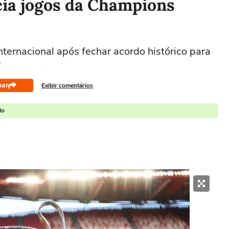
ia jogos da Champions
ternacional após fechar acordo histórico para
7
har
Exibir comentários
do