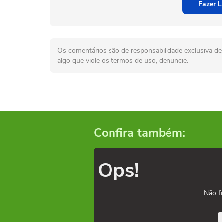
Fazer L
Os comentários são de responsabilidade exclusiva de 
algo que viole os termos de uso, denuncie.
Confira também:
Ops!
Não f