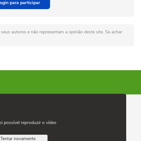
ogin para participar
seus autores e não representam a opinião deste site. Se achar
oi possível reproduzir o vídeo
Tentar novamente