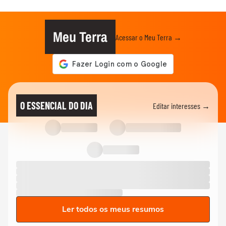
Meu Terra
Acessar o Meu Terra →
O ESSENCIAL DO DIA
Editar interesses →
Ler todos os meus resumos