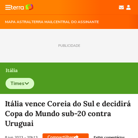
MAPA ASTRAL
TERRA MAIL
CENTRAL DO ASSINANTE
PUBLICIDADE
Itália
Times
Selecione o time para ver as notícias
Itália vence Coreia do Sul e decidirá
Copa do Mundo sub-20 contra
Uruguai
Compartilhar
Exibir comentários
8 jun
2023
- 20h13