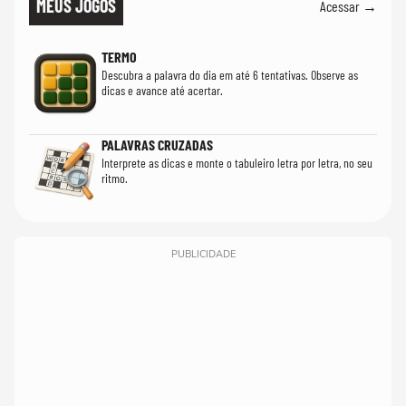
MEUS JOGOS
Acessar →
TERMO
Descubra a palavra do dia em até 6 tentativas. Observe as
dicas e avance até acertar.
PALAVRAS CRUZADAS
Interprete as dicas e monte o tabuleiro letra por letra, no seu
ritmo.
PUBLICIDADE