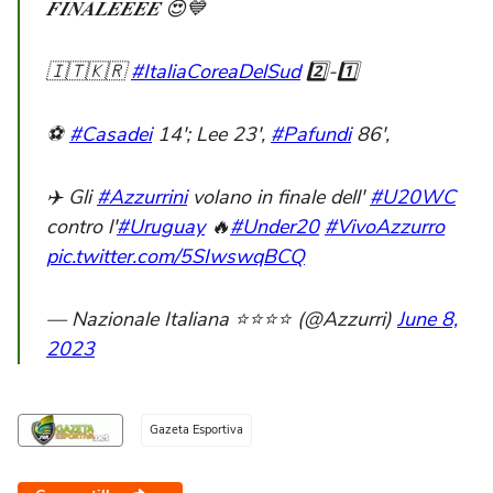
𝑭𝑰𝑵𝑨𝑳𝑬𝑬𝑬𝑬 😍💙
🇮🇹🇰🇷
#ItaliaCoreaDelSud
2️⃣-1️⃣
⚽
#Casadei
14′; Lee 23′,
#Pafundi
86′,
✈️ Gli
#Azzurrini
volano in finale dell'
#U20WC
contro l'
#Uruguay
🔥
#Under20
#VivoAzzurro
pic.twitter.com/5SIwswqBCQ
— Nazionale Italiana ⭐️⭐️⭐️⭐️ (@Azzurri)
June 8,
2023
Gazeta Esportiva