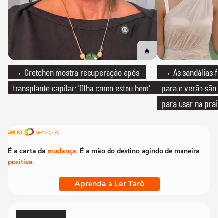
→ Gretchen mostra recuperação após
→ As sandálias f
transplante capilar: 'Olha como estou bem'
para o verão são 
para usar na pra
quanto em uma fe
É a carta da
mudança
. É a mão do destino agindo de maneira
positiva
.
Aprenda a Ler Tarô