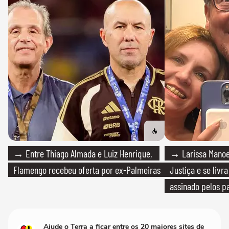
→ Entre Thiago Almada e Luiz Henrique,
→ Larissa Manoe
Flamengo recebeu oferta por ex-Palmeiras
Justiça e se livra
assinado pelos pa
Ajude o Terra a ficar entre os 20 maiores sites de