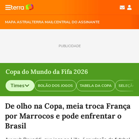
MAPA ASTRAL
TERRA MAIL
CENTRAL DO ASSINANTE
PUBLICIDADE
Copa do Mundo da Fifa 2026
Times
BOLÃO DOS JOGOS
TABELA DA COPA
SELEÇÃO B
Selecione o time para ver as notícias
De olho na Copa, meia troca França
por Marrocos e pode enfrentar o
Brasil