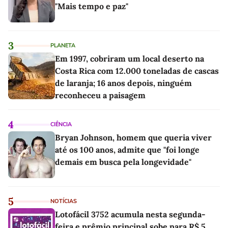
"Mais tempo e paz"
3
PLANETA
Em 1997, cobriram um local deserto na
Costa Rica com 12.000 toneladas de cascas
de laranja; 16 anos depois, ninguém
reconheceu a paisagem
4
CIÊNCIA
Bryan Johnson, homem que queria viver
até os 100 anos, admite que "foi longe
demais em busca pela longevidade"
5
NOTÍCIAS
Lotofácil 3752 acumula nesta segunda-
feira e prêmio principal sobe para R$ 5