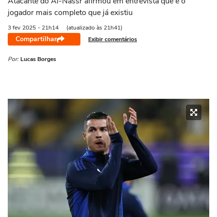
Atacante do Al-Nassr afirmou em entrevista que é o
jogador mais completo que já existiu
3 fev
2025
- 21h14
(atualizado às 21h41)
Compartilhar
Exibir comentários
Por:
Lucas Borges