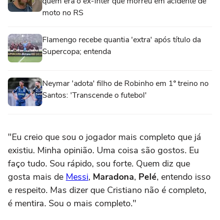
quem era o ex-Inter que morreu em acidente de
moto no RS
Flamengo recebe quantia 'extra' após título da
Supercopa; entenda
Neymar 'adota' filho de Robinho em 1º treino no
Santos: 'Transcende o futebol'
"Eu creio que sou o jogador mais completo que já
existiu. Minha opinião. Uma coisa são gostos. Eu
faço tudo. Sou rápido, sou forte. Quem diz que
gosta mais de
Messi
,
Maradona
,
Pelé
, entendo isso
e respeito. Mas dizer que Cristiano não é completo,
é mentira. Sou o mais completo."