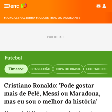
MAPA ASTRAL
TERRA MAIL
CENTRAL DO ASSINANTE
PUBLICIDADE
Futebol
Times
BRASILEIRÃO
COPA DO BRASIL
LIBERTADORES
Selecione o time para ver as notícias
Cristiano Ronaldo: 'Pode gostar
mais de Pelé, Messi ou Maradona,
mas eu sou o melhor da história'