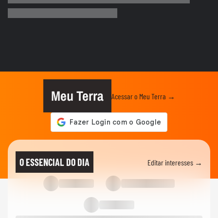
jogadores de futebol: ‘Se...
ESPORTES
Neymar pai diz que ficará 'muito triste'
quando jogador se...
FUTEBOL
Jogador do PSG é flagrado dirigindo carro
milionário e acena para fãs
Meu Terra
Acessar o Meu Terra →
CORINTHIANS
Diretor do Corinthians reclama de
arbitragem após derrota: ’Nosso...
FUTEBOL
Destaque da Copa, Vozinha é ovacionado
O ESSENCIAL DO DIA
Editar interesses →
durante chegada ao Chile:...
FUTEBOL
Trump nega ter conversado com Infantino
sobre proposta da Fifa...