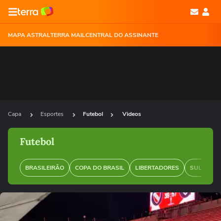
MAPA ASTRAL
TERRA MAIL
CENTRAL DO ASSINANTE
Capa
Esportes
Futebol
Videos
Futebol
BRASILEIRÃO
COPA DO BRASIL
LIBERTADORES
SUL-AMER
Ops!