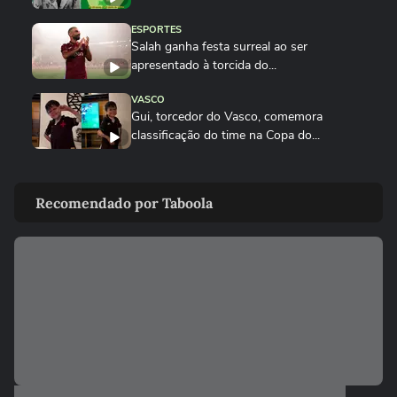
ESPORTES
Salah ganha festa surreal ao ser
apresentado à torcida do...
VASCO
Gui, torcedor do Vasco, comemora
classificação do time na Copa do...
FUTEBOL
Vozinha é apresentado com festa no
Recomendado por Taboola
Colo-Colo após destaque na Copa...
NEYMAR
Neymar relaxa em iate após polêmica
contra o Remo e ironiza:...
ESPORTES
Vídeo mostra o momento em que Nicolas,
do São Paulo, atropela...
FUTEBOL
Neymar diz que imprensa vai adoecer