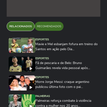
Reprodução/@fechox/X
Reprodução/@gabrielcastrook/X
RELACIONADOS
RECOMENDADOS
Reprodução/@davellaneda77/X
ESPORTES
Mavie e Mel esbanjam fofura em treino do
Santos em ação pelo Dia...
ESPORTES
Fã de pescaria e de Belo: Bruno
Guimarães revela vida pessoal após...
ESPORTES
Morre Jorge Messi: craque argentino
publicou última foto com o pai...
PALMEIRAS
Palmeiras reforça combate à violência
contra a mulher nos 20 anos...