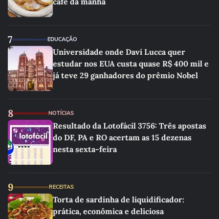
café da manhã
7
EDUCAÇÃO
Universidade onde Davi Lucca quer
estudar nos EUA custa quase R$ 400 mil e
já teve 29 ganhadores do prêmio Nobel
8
NOTÍCIAS
Resultado da Lotofácil 3756: Três apostas
do DF, PA e RO acertam as 15 dezenas
nesta sexta-feira
9
RECEITAS
Torta de sardinha de liquidificador:
prática, econômica e deliciosa