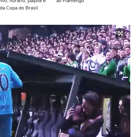
vivo, horário, palpite e
ao Flamengo
da Copa do Brasil