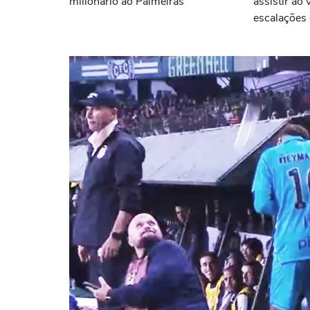
milionário ao Palmeiras
assistir ao 
escalações 