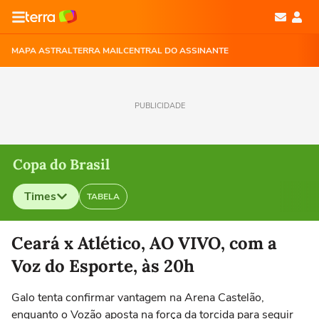
MAPA ASTRAL
TERRA MAIL
CENTRAL DO ASSINANTE
PUBLICIDADE
Copa do Brasil
Times
TABELA
Selecione o time para ver as notícias
Ceará x Atlético, AO VIVO, com a
Voz do Esporte, às 20h
Galo tenta confirmar vantagem na Arena Castelão,
enquanto o Vozão aposta na força da torcida para seguir