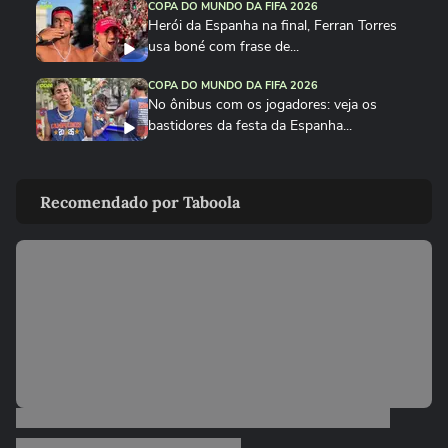
COPA DO MUNDO DA FIFA 2026
Herói da Espanha na final, Ferran Torres
usa boné com frase de...
COPA DO MUNDO DA FIFA 2026
No ônibus com os jogadores: veja os
bastidores da festa da Espanha...
COPA DO MUNDO DA FIFA 2026
Cucurella canta em festa da Espanha
Recomendado por Taboola
música viral criada por...
COPA DO MUNDO DA FIFA 2026
Fã de Neymar, Nico Williams surpreende
com 'funk proibidão' do...
COPA DO MUNDO DA FIFA 2026
Cucurella ‘perde a linha’ e ‘hidrata’ taça da
Copa do Mundo...
COPA DO MUNDO DA FIFA 2026
Que intimidade! Lamine Yamal faz carinho
e 'lustra' taça da Copa...