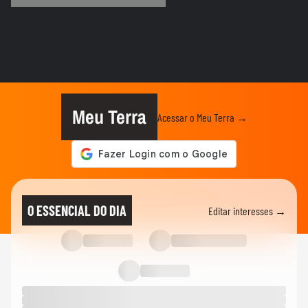
COPA DO MUNDO DA FIFA 2026
Imagens aéreas mostram ruas de Madri
tomadas por torcedores em...
COPA DO MUNDO DA FIFA 2026
‘Somos os reis do mundo’: seleção da
Espanha arrasta multidão em...
Meu Terra
Acessar o Meu Terra →
COPA DO MUNDO DA FIFA 2026
Lamine Yamal manda recado a Paredes
após agressão a Gavi na final...
COPA DO MUNDO DA FIFA 2026
Adolescente morre após fonte desabar
O ESSENCIAL DO DIA
Editar interesses →
durante comemoração do título...
COPA DO MUNDO DA FIFA 2026
Torcedores argentinos entram em
confronto com a PM no RJ após...