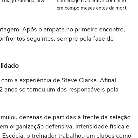
 Thiago Almada, alvo
homenagem ao entrar com filho
em campo meses antes da morte
da criança
antagem. Após o empate no primeiro encontro,
onfrontos seguintes, sempre pela fase de
lidado
com a experiência de Steve Clarke. Afinal,
2 anos se tornou um dos responsáveis pela
mulou dezenas de partidas à frente da seleção
m organização defensiva, intensidade física e
a Escócia, o treinador trabalhou em clubes como