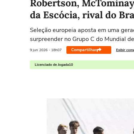
Robertson, McTominay 
da Escócia, rival do Br
Seleção europeia aposta em uma geraç
surpreender no Grupo C do Mundial d
Compartilhar
9 jun
2026
- 18h07
Exibir com
Licenciado de Jogada10