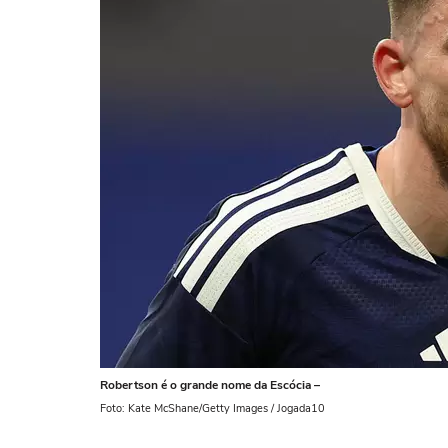
Robertson é o grande nome da Escócia –
Foto: Kate McShane/Getty Images / Jogada10