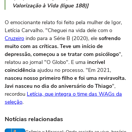
Valorização à Vida (ligue 188)]
O emocionante relato foi feito pela mulher de Igor,
Letícia Carvalho. "Cheguei na vida dele com o
Cruzeiro
indo para a Série B (2020), ele
sofrendo
muito com as críticas. Teve um início de
depressão, começou a se tratar com psicólogo
",
relatou ao jornal "O Globo". E uma
incrível
coincidência
ajudou no processo. "Em 2021,
nasceu nosso primeiro filho e foi uma reviravolta.
Javi nasceu no dia do aniversário do Thiago
",
recordou
Letícia, que integra o time das WAGs da
seleção
.
Notícias relacionadas
Grêmio x Mirassol: Onde assistir ao vivo, horário