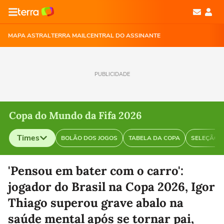
MAPA ASTRAL
TERRA MAIL
CENTRAL DO ASSINANTE
PUBLICIDADE
Copa do Mundo da Fifa 2026
Times
BOLÃO DOS JOGOS
TABELA DA COPA
SELEÇÃO B
Selecione o time para ver as notícias
'Pensou em bater com o carro':
jogador do Brasil na Copa 2026, Igor
Thiago superou grave abalo na
saúde mental após se tornar pai,