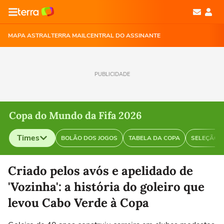
MAPA ASTRAL
TERRA MAIL
CENTRAL DO ASSINANTE
PUBLICIDADE
Copa do Mundo da Fifa 2026
Times
BOLÃO DOS JOGOS
TABELA DA COPA
SELEÇÃO B
Selecione o time para ver as notícias
Criado pelos avós e apelidado de
'Vozinha': a história do goleiro que
levou Cabo Verde à Copa