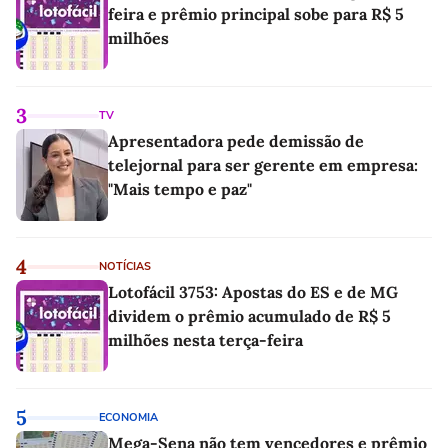
feira e prêmio principal sobe para R$ 5
milhões
3
TV
Apresentadora pede demissão de
telejornal para ser gerente em empresa:
"Mais tempo e paz"
4
NOTÍCIAS
Lotofácil 3753: Apostas do ES e de MG
dividem o prêmio acumulado de R$ 5
milhões nesta terça-feira
5
ECONOMIA
Mega-Sena não tem vencedores e prêmio