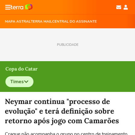
MAPA ASTRAL
TERRA MAIL
CENTRAL DO ASSINANTE
PUBLICIDADE
Copa do Catar
Times
Selecione o time para ver as notícias
Neymar continua "processo de
evolução" e terá definição sobre
retorno após jogo com Camarões
Craque não acompanha o grupo no centro de treinamento,