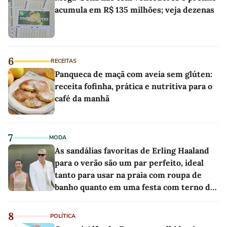
acumula em R$ 135 milhões; veja dezenas
6
RECEITAS
Panqueca de maçã com aveia sem glúten:
receita fofinha, prática e nutritiva para o
café da manhã
7
MODA
As sandálias favoritas de Erling Haaland
para o verão são um par perfeito, ideal
tanto para usar na praia com roupa de
banho quanto em uma festa com terno de
linho
8
POLÍTICA