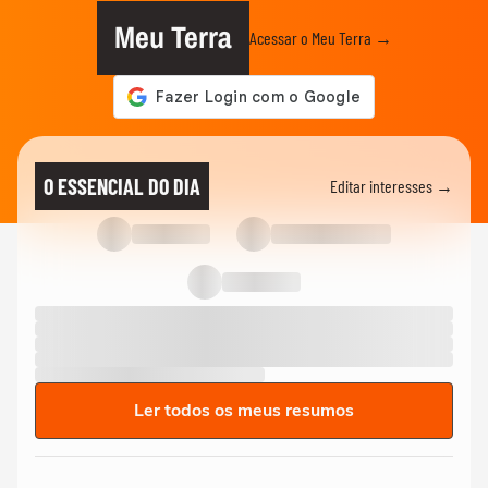
Meu Terra
Acessar o Meu Terra →
O ESSENCIAL DO DIA
Editar interesses →
Ler todos os meus resumos