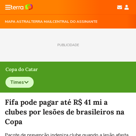
MAPA ASTRAL
TERRA MAIL
CENTRAL DO ASSINANTE
PUBLICIDADE
Copa do Catar
Times
Selecione o time para ver as notícias
Fifa pode pagar até R$ 41 mi a
clubes por lesões de brasileiros na
Copa
Pacote de prevenção indeniza clube quando a lesão afasta