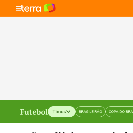
Futebol
Times
BRASILEIRÃO
COPA DO BRA
Selecione o time para ver as notícias