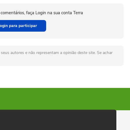
 comentários, faça Login na sua conta Terra
ogin para participar
seus autores e não representam a opinião deste site. Se achar