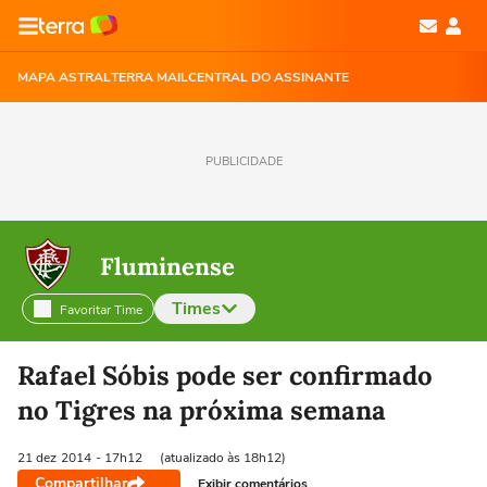
MAPA ASTRAL
TERRA MAIL
CENTRAL DO ASSINANTE
PUBLICIDADE
Fluminense
Times
Favoritar Time
Selecione o time para ver as notícias
Rafael Sóbis pode ser confirmado
no Tigres na próxima semana
21 dez
2014
- 17h12
(atualizado às 18h12)
Compartilhar
Exibir comentários