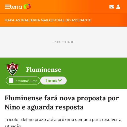
MAPA ASTRAL
TERRA MAIL
CENTRAL DO ASSINANTE
PUBLICIDADE
Fluminense
Times
Favoritar Time
Selecione o time para ver as notícias
Fluminense fará nova proposta por
Nino e aguarda resposta
Tricolor define prazo até a próxima semana para resolver a
situação