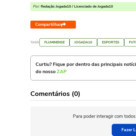
Por:
Redação Jogada10 / Licenciado de Jogada10
Compartilhar
TAGS
FLUMINENSE
JOGADA10
ESPORTES
FUT
Curtiu? Fique por dentro das principais notíc
do nosso
ZAP
Comentários (0)
Para poder interagir com todos
Fazer L