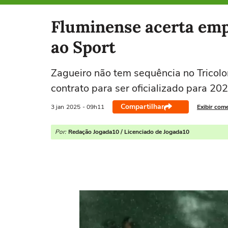
Selecione o time para ver as notícias
Fluminense acerta emp
ao Sport
Zagueiro não tem sequência no Tricolor
contrato para ser oficializado para 20
Compartilhar
3 jan
2025
- 09h11
Exibir com
Por:
Redação Jogada10 / Licenciado de Jogada10