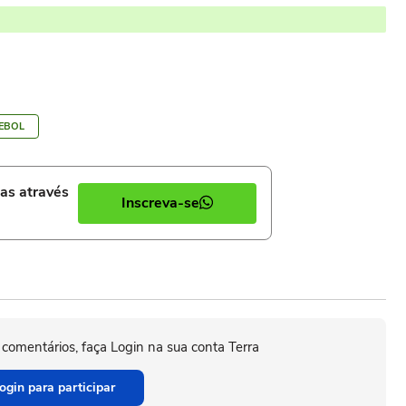
EBOL
ias através
Inscreva-se
 comentários, faça Login na sua conta Terra
ogin para participar