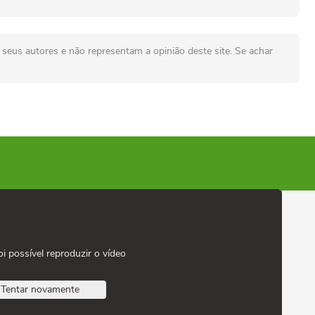
seus autores e não representam a opinião deste site. Se achar
oi possível reproduzir o vídeo
Tentar novamente