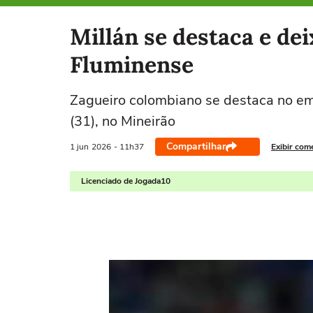
Selecione o time para ver as notícias
Millán se destaca e de
Fluminense
Zagueiro colombiano se destaca no em
(31), no Mineirão
Compartilhar
1 jun
2026
- 11h37
Exibir com
Licenciado de Jogada10