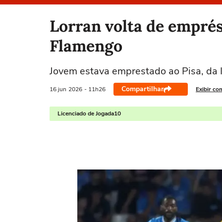
Selecione o time para ver as notícias
Lorran volta de emprés
Flamengo
Jovem estava emprestado ao Pisa, da It
Compartilhar
16 jun
2026
- 11h26
Exibir co
Licenciado de Jogada10