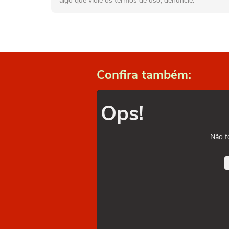
algo que viole os termos de uso, denuncie.
Confira também:
Ops!
Não f