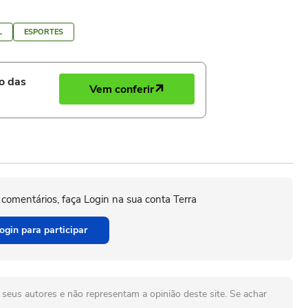
L
ESPORTES
ro das
Vem conferir
 comentários, faça Login na sua conta Terra
ogin para participar
seus autores e não representam a opinião deste site. Se achar