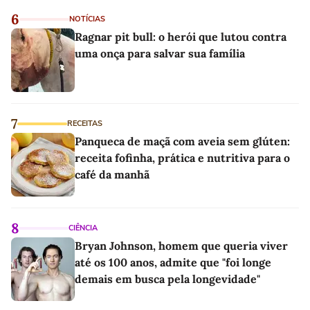
6
NOTÍCIAS
Ragnar pit bull: o herói que lutou contra
uma onça para salvar sua família
7
RECEITAS
Panqueca de maçã com aveia sem glúten:
receita fofinha, prática e nutritiva para o
café da manhã
8
CIÊNCIA
Bryan Johnson, homem que queria viver
até os 100 anos, admite que "foi longe
demais em busca pela longevidade"