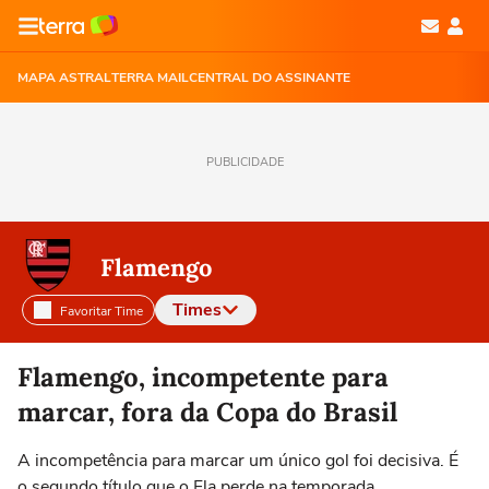
MAPA ASTRAL
TERRA MAIL
CENTRAL DO ASSINANTE
PUBLICIDADE
Flamengo
Times
Favoritar Time
Selecione o time para ver as notícias
Flamengo, incompetente para
marcar, fora da Copa do Brasil
A incompetência para marcar um único gol foi decisiva. É
o segundo título que o Fla perde na temporada