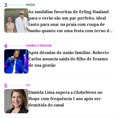
3
MODA
As sandálias favoritas de Erling Haaland
para o verão são um par perfeito, ideal
tanto para usar na praia com roupa de
banho quanto em uma festa com terno de
linho
4
SAMBA E PAGODE
Após décadas de união familiar, Roberto
Carlos anuncia saída do filho de Erasmo
de sua gestão
5
TV
Daniela Lima supera a GloboNews no
Ibope com frequência 1 ano após ser
demitida do canal