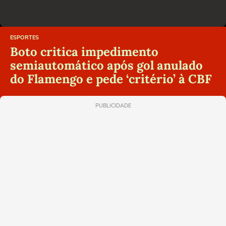
ESPORTES
Boto critica impedimento
semiautomático após gol anulado
do Flamengo e pede ‘critério’ à CBF
PUBLICIDADE