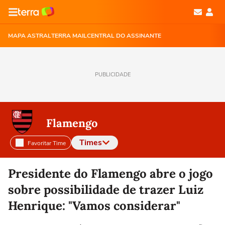
MAPA ASTRAL
TERRA MAIL
CENTRAL DO ASSINANTE
PUBLICIDADE
Flamengo
Times
Favoritar Time
Selecione o time para ver as notícias
Presidente do Flamengo abre o jogo
sobre possibilidade de trazer Luiz
Henrique: "Vamos considerar"