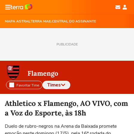
MAPA ASTRAL
TERRA MAIL
CENTRAL DO ASSINANTE
PUBLICIDADE
Flamengo
Times
Favoritar Time
Selecione o time para ver as notícias
Athletico x Flamengo, AO VIVO, com
a Voz do Esporte, às 18h
Duelo de rubro-negros na Arena da Baixada promete
emoção neste domingo (17/5), pela 16ª rodada do