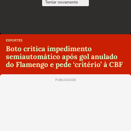
Tentar novamente
ESPORTES
Boto critica impedimento
semiautomático após gol anulado
do Flamengo e pede ‘critério’ à CBF
PUBLICIDADE