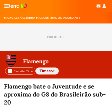
MAPA ASTRAL
TERRA MAIL
CENTRAL DO ASSINANTE
PUBLICIDADE
Flamengo
Times
Favoritar Time
Selecione o time para ver as notícias
Flamengo bate o Juventude e se
aproxima do G8 do Brasileirão sub-
20