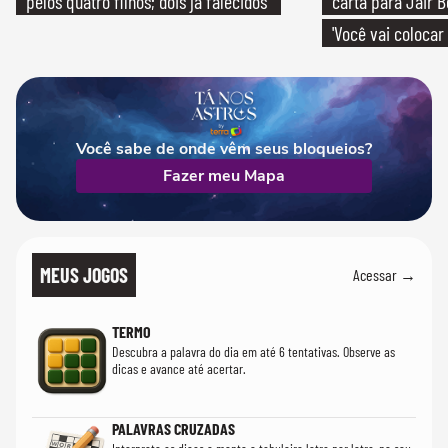
pelos quatro filhos; dois já falecidos
carta para Jair B
'Você vai colocar
mim'
Você sabe de onde vêm seus bloqueios?
Fazer meu Mapa
MEUS JOGOS
Acessar →
TERMO
Descubra a palavra do dia em até 6 tentativas. Observe as
dicas e avance até acertar.
PALAVRAS CRUZADAS