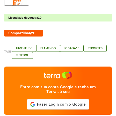
Licenciado de Jogada10
Compartilhar
JUVENTUDE
FLAMENGO
JOGADA10
ESPORTES
TAGS
FUTEBOL
Entre com sua conta Google e tenha um
Terra só seu