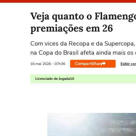
Selecione o time para ver as notícias
Veja quanto o Flameng
premiações em 26
Com vices da Recopa e da Supercopa, 
na Copa do Brasil afeta ainda mais os 
Compartilhar
16 mai
2026
- 07h36
Exibir co
Licenciado de Jogada10