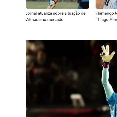
Jornal atualiza sobre situação de
Flamengo t
Almada no mercado
Thiago Al