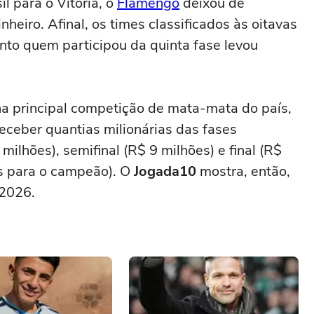
l para o Vitória, o
Flamengo
deixou de
heiro. Afinal, os times classificados às oitavas
nto quem participou da quinta fase levou
 na principal competição de mata-mata do país,
ceber quantias milionárias das fases
milhões), semifinal (R$ 9 milhões) e final (R$
es para o campeão). O
Jogada10
mostra, então,
 2026.