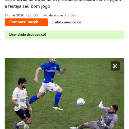
e festeja seu bom jogo
14 mai
2026
- 22h03
(atualizado às 23h00)
Compartilhar
Exibir comentários
Licenciado de Jogada10