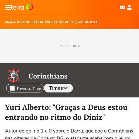
MAPA ASTRAL
TERRA MAIL
CENTRAL DO ASSINANTE
PUBLICIDADE
Corinthians
Times
Favoritar Time
Selecione o time para ver as notícias
Yuri Alberto: "Graças a Deus estou
entrando no ritmo do Diniz"
Autor do gol no 1 a 0 sobre o Barra, que põe o Corinthians
nas oitavas da Copa do BR, o atacante acaba com o jejum