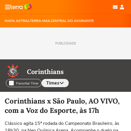
MAPA ASTRAL
TERRA MAIL
CENTRAL DO ASSINANTE
PUBLICIDADE
Corinthians
Times
Favoritar Time
Selecione o time para ver as notícias
Corinthians x São Paulo, AO VIVO,
com a Voz do Esporte, às 17h
Clássico agita 15ª rodada do Campeonato Brasileiro, às
18h30, na Neo Química Arena. Acompanhe o duelo na