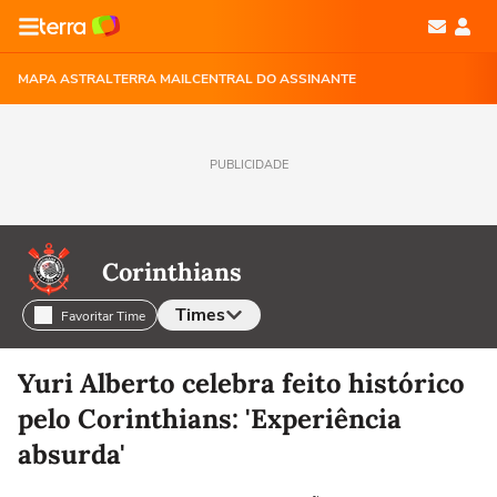
MAPA ASTRAL
TERRA MAIL
CENTRAL DO ASSINANTE
PUBLICIDADE
Corinthians
Times
Favoritar Time
Selecione o time para ver as notícias
Yuri Alberto celebra feito histórico
pelo Corinthians: 'Experiência
absurda'