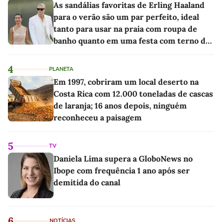
As sandálias favoritas de Erling Haaland
para o verão são um par perfeito, ideal
tanto para usar na praia com roupa de
banho quanto em uma festa com terno de
linho
4
PLANETA
Em 1997, cobriram um local deserto na
Costa Rica com 12.000 toneladas de cascas
de laranja; 16 anos depois, ninguém
reconheceu a paisagem
5
TV
Daniela Lima supera a GloboNews no
Ibope com frequência 1 ano após ser
demitida do canal
6
NOTÍCIAS