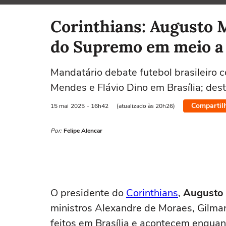
Selecione o time para ver as notícias
Corinthians: Augusto 
do Supremo em meio a
Mandatário debate futebol brasileiro 
Mendes e Flávio Dino em Brasília; des
Compartil
15 mai
2025
- 16h42
(atualizado às 20h26)
Por:
Felipe Alencar
O presidente do
Corinthians
,
Augusto
ministros Alexandre de Moraes, Gilma
feitos em Brasília e acontecem enquan