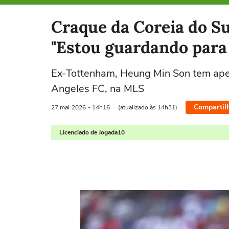
Selecione o time para ver as notícias
Craque da Coreia do Su
"Estou guardando para
Ex-Tottenham, Heung Min Son tem ape
Angeles FC, na MLS
Compartil
27 mai
2026
- 14h16
(atualizado às 14h31)
Licenciado de Jogada10