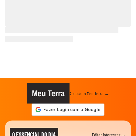
Meu Terra
Acessar o Meu Terra →
O ESSENCIAL DO DIA
Editar interesses →