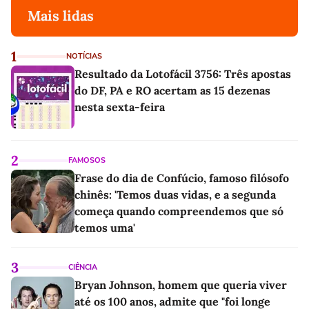
Mais lidas
1
NOTÍCIAS
Resultado da Lotofácil 3756: Três apostas
do DF, PA e RO acertam as 15 dezenas
nesta sexta-feira
2
FAMOSOS
Frase do dia de Confúcio, famoso filósofo
chinês: 'Temos duas vidas, e a segunda
começa quando compreendemos que só
temos uma'
3
CIÊNCIA
Bryan Johnson, homem que queria viver
até os 100 anos, admite que "foi longe