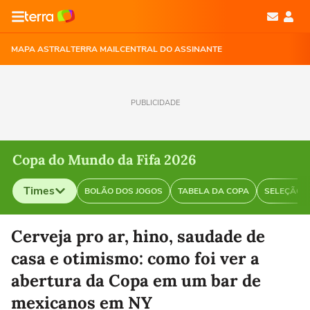
MAPA ASTRAL
TERRA MAIL
CENTRAL DO ASSINANTE
PUBLICIDADE
Copa do Mundo da Fifa 2026
Times
BOLÃO DOS JOGOS
TABELA DA COPA
SELEÇÃO B
Selecione o time para ver as notícias
Cerveja pro ar, hino, saudade de
casa e otimismo: como foi ver a
abertura da Copa em um bar de
mexicanos em NY