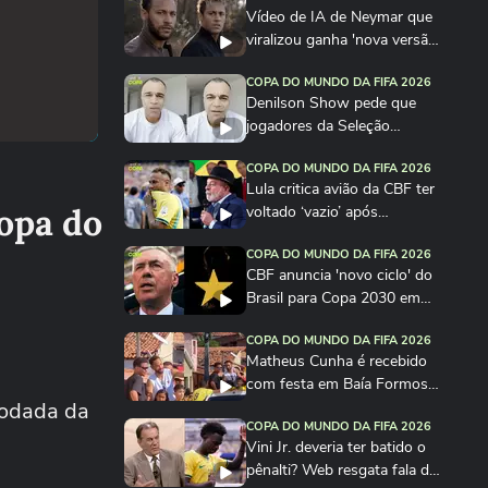
Vídeo de IA de Neymar que
viralizou ganha 'nova versão’
com...
COPA DO MUNDO DA FIFA 2026
Denilson Show pede que
jogadores da Seleção
‘metam a cara’ e...
COPA DO MUNDO DA FIFA 2026
Lula critica avião da CBF ter
opa do
voltado ‘vazio’ após
eliminação da...
COPA DO MUNDO DA FIFA 2026
CBF anuncia 'novo ciclo' do
Brasil para Copa 2030 em
vídeo...
COPA DO MUNDO DA FIFA 2026
Matheus Cunha é recebido
com festa em Baía Formosa
 rodada da
após Copa do Mundo
COPA DO MUNDO DA FIFA 2026
Vini Jr. deveria ter batido o
pênalti? Web resgata fala de