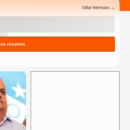
Editar interesses →
eus resumos