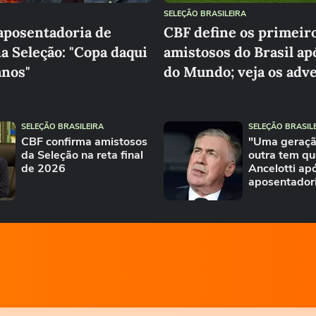
SELEÇÃO BRASILEIRA
aposentadoria de
CBF define os primeir
 Seleção: "Copa daqui
amistosos do Brasil ap
anos"
do Mundo; veja os adv
SELEÇÃO BRASILEIRA
SELEÇÃO BRASIL
CBF confirma amistosos
"Uma geraçã
da Seleção na reta final
outra tem que
de 2026
Ancelotti ap
aposentador
Neymar