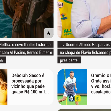
tflix: o novo thriller histórico
→ Quem é Alfredo Gaspar, esc
r com Al Pacino, Gerard Butler e
na chapa de Flávio Bolsonaro 
oa
presidente
Deborah Secco é
Grêmio x 
processada por
Onde assis
vizinho que pede
vivo, horá
quase R$ 100 mil
escalaçõe
de indenização
Copa do B