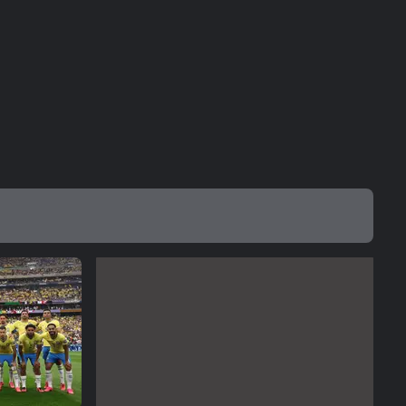
Telê...
COPA DO MUNDO DA FIFA 2026
Paquetá recebe o carinho da
família após eliminação do
Brasil: ‘Te...
COPA DO MUNDO DA FIFA 2026
Goleiro da Noruega é
parabenizado por presidente
da federação e...
COPA DO MUNDO DA FIFA 2026
Padre ganha bolão ao cravar
derrota do Brasil para a
Noruega:...
COPA DO MUNDO DA FIFA 2026
Galvão Bueno elenca erros
cometidos pelo Brasil ao
analisar...
COPA DO MUNDO DA FIFA 2026
Vanderlei Luxemburgo não
perdoa Ancelotti por
eliminação do...
COPA DO MUNDO DA FIFA 2026
Influencer que viralizou na