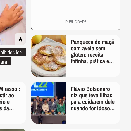
PUBLICIDADE
Panqueca de maçã
com aveia sem
olhido vice
glúten: receita
fofinha, prática e
para
nutritiva para o
café da manhã
Mirassol:
Flávio Bolsonaro
tir ao
diz que teve filhas
rio e
para cuidarem dele
s da
quando for idoso:
rasil
'Vão ver quem vai
tomar conta de
mim'