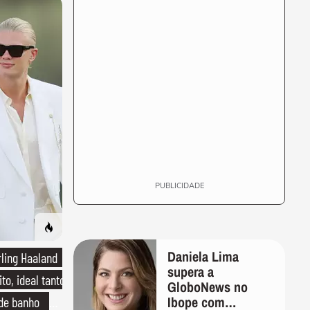
PUBLICIDADE
Daniela Lima
rling Haaland
supera a
to, ideal tanto
GloboNews no
Ibope com
 de banho