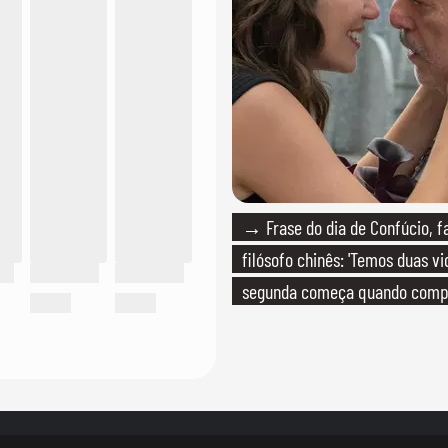
→ Frase do dia de Confúcio, 
filósofo chinês: 'Temos duas vi
segunda começa quando com
que só temos uma'