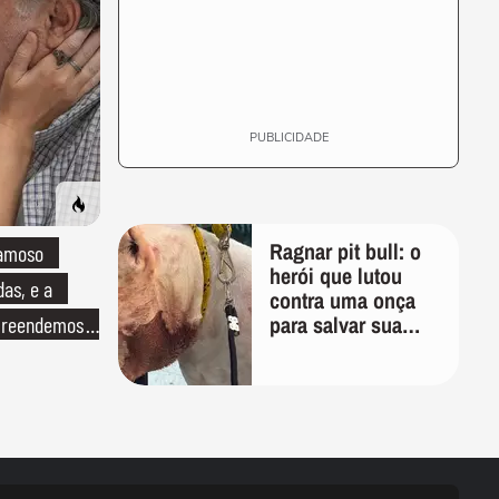
PUBLICIDADE
Ragnar pit bull: o
famoso
herói que lutou
das, e a
contra uma onça
para salvar sua
preendemos
família