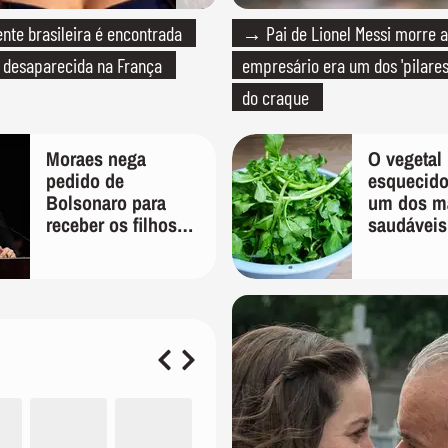
te brasileira é encontrada
→ Pai de Lionel Messi morre a
s desaparecida na França
empresário era um dos 'pilares
do craque
Moraes nega
O vegetal
pedido de
esquecido
Bolsonaro para
um dos m
receber os filhos
saudáveis
no Dia dos Pais na
mundo e 
prisão domiciliar
pouco na f