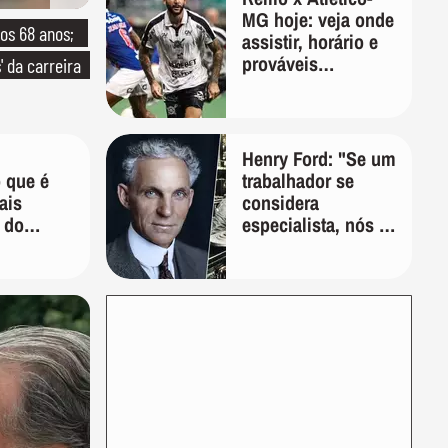
MG hoje: veja onde
os 68 anos;
assistir, horário e
prováveis
' da carreira
escalações
Henry Ford: "Se um
 que é
trabalhador se
ais
considera
 do
especialista, nós o
custa
demitimos;
eira
ninguém se
considera um
especialista se
realmente conhece
seu trabalho"