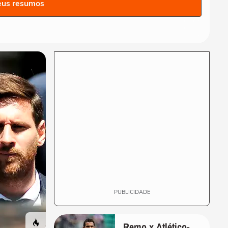
seleção da Espanha arrasta
eus resumos
multidão em...
COPA DO MUNDO DA FIFA 2026
Lamine Yamal manda recado
a Paredes após agressão a
Gavi na final...
COPA DO MUNDO DA FIFA 2026
Adolescente morre após
fonte desabar durante
comemoração do título...
COPA DO MUNDO DA FIFA 2026
Torcedores argentinos
entram em confronto com a
PM no RJ após...
PUBLICIDADE
Remo x Atlético-