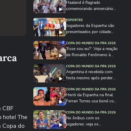
Haaland é flagrado
comemorando aniversário
em festa na Itália
ESPORTES
Jogadores da Espanha são
presenteados por cidade
com quantidade de...
COPA DO MUNDO DA FIFA 2026
'Esse sou eu?’: Veja a reação
arca
de Ronaldo Fenômeno à
imitação de Vieri
COPA DO MUNDO DA FIFA 2026
Argentina é recebida com
festa mesmo após perder
para a Espanha na...
COPA DO MUNDO DA FIFA 2026
Herói da Espanha na final,
Ferran Torres usa boné com
a CBF
frase de...
COPA DO MUNDO DA FIFA 2026
 hotel The
No ônibus com os
jogadores: veja os
da Copa do
bastidores da festa da