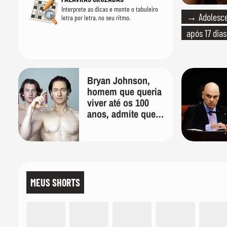
Interprete as dicas e monte o tabuleiro
→ Adolescen
letra por letra, no seu ritmo.
após 17 dia
Bryan Johnson,
homem que queria
viver até os 100
anos, admite que
"foi longe demais
em busca pela
longevidade"
MEUS SHORTS