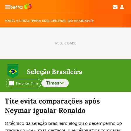
MAPA ASTRAL
TERRA MAIL
CENTRAL DO ASSINANTE
PUBLICIDADE
Seleção Brasileira
Times
Favoritar Time
Selecione o time para ver as notícias
Tite evita comparações após
Neymar igualar Ronaldo
O técnico da seleção brasileiro elogiou o desempenho do
craque do PSG, mas destacou que "é injustiça comparar