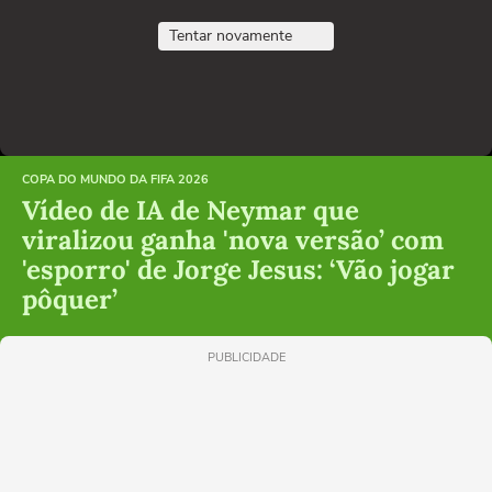
Tentar novamente
COPA DO MUNDO DA FIFA 2026
Vídeo de IA de Neymar que
viralizou ganha 'nova versão’ com
'esporro' de Jorge Jesus: ‘Vão jogar
pôquer’
PUBLICIDADE