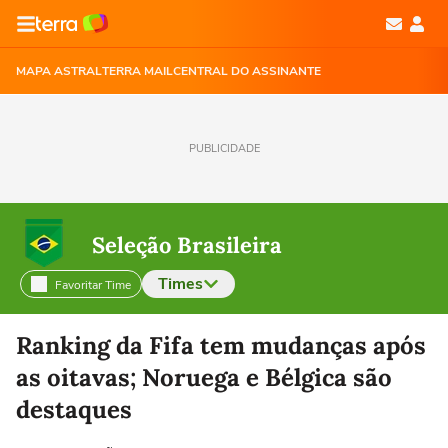
MAPA ASTRAL
TERRA MAIL
CENTRAL DO ASSINANTE
PUBLICIDADE
Seleção Brasileira
Times
Favoritar Time
Selecione o time para ver as notícias
Ranking da Fifa tem mudanças após
as oitavas; Noruega e Bélgica são
destaques