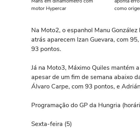
Mans em dinamômetro com
aponta erro
motor Hypercar
como orige
Na Moto2, o espanhol Manu González 
atrás aparecem Izan Guevara, com 95, 
93 pontos.
Já na Moto3, Máximo Quiles mantém a
apesar de um fim de semana abaixo das
Álvaro Carpe, com 93 pontos, e Adriá
Programação do GP da Hungria (horário
Sexta-feira (5)