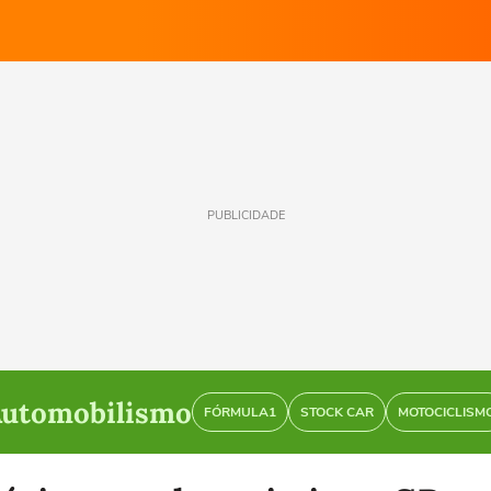
PUBLICIDADE
utomobilismo
FÓRMULA1
STOCK CAR
MOTOCICLISM