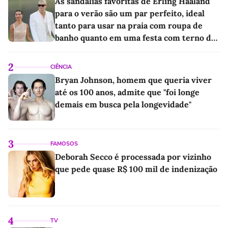
As sandálias favoritas de Erling Haaland
para o verão são um par perfeito, ideal
tanto para usar na praia com roupa de
banho quanto em uma festa com terno de
linho
2
CIÊNCIA
Bryan Johnson, homem que queria viver
até os 100 anos, admite que "foi longe
demais em busca pela longevidade"
3
FAMOSOS
Deborah Secco é processada por vizinho
que pede quase R$ 100 mil de indenização
4
TV