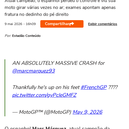
Atual campeão, o espanhol perdeu o controle e viu sua
moto girar várias vezes no ar; exames apontam apenas
fratura no dedinho do pé direito
Compartilhar
Exibir comentários
9 mai
2026
- 16h09
Por:
Estadão Conteúdo
AN ABSOLUTELY MASSIVE CRASH for
@marcmarquez93
Thankfully he's up on his feet
#FrenchGP
????
pic.twitter.com/gyPcleGMFZ
— MotoGP™ (@MotoGP)
May 9, 2026
O espanhol
Marc Márquez
, atual campeão da