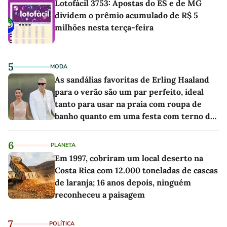
Lotofácil 3753: Apostas do ES e de MG
dividem o prêmio acumulado de R$ 5
milhões nesta terça-feira
5
MODA
As sandálias favoritas de Erling Haaland
para o verão são um par perfeito, ideal
tanto para usar na praia com roupa de
banho quanto em uma festa com terno de
linho
6
PLANETA
Em 1997, cobriram um local deserto na
Costa Rica com 12.000 toneladas de cascas
de laranja; 16 anos depois, ninguém
reconheceu a paisagem
7
POLÍTICA