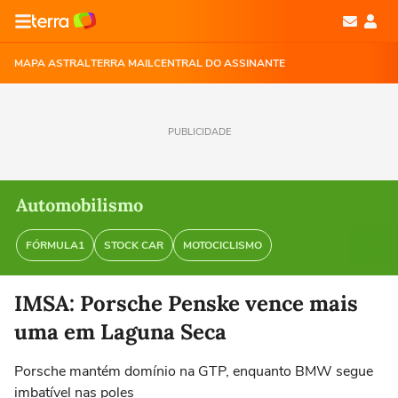
MAPA ASTRAL
TERRA MAIL
CENTRAL DO ASSINANTE
PUBLICIDADE
Automobilismo
FÓRMULA1
STOCK CAR
MOTOCICLISMO
IMSA: Porsche Penske vence mais
uma em Laguna Seca
Porsche mantém domínio na GTP, enquanto BMW segue
imbatível nas poles