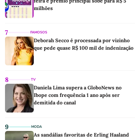
feira e prêmio principal sobe para R$ 5
milhões
7
FAMOSOS
Deborah Secco é processada por vizinho
que pede quase R$ 100 mil de indenização
8
TV
Daniela Lima supera a GloboNews no
Ibope com frequência 1 ano após ser
demitida do canal
9
MODA
As sandálias favoritas de Erling Haaland