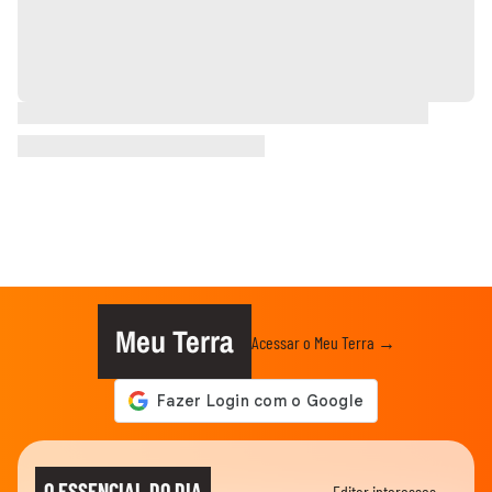
Meu Terra
Acessar o Meu Terra →
O ESSENCIAL DO DIA
Editar interesses →