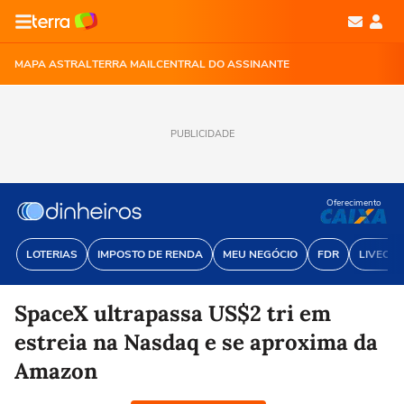
MAPA ASTRAL
TERRA MAIL
CENTRAL DO ASSINANTE
PUBLICIDADE
Oferecimento
LOTERIAS
IMPOSTO DE RENDA
MEU NEGÓCIO
FDR
LIVECOI
SpaceX ultrapassa US$2 tri em
estreia na Nasdaq e se aproxima da
Amazon