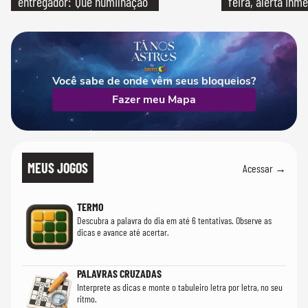
entregador: 'Que humilhação'
feira, alerta Inme
Você sabe de onde vêm seus bloqueios?
Fazer meu Mapa
MEUS JOGOS
Acessar →
TERMO
Descubra a palavra do dia em até 6 tentativas. Observe as
dicas e avance até acertar.
PALAVRAS CRUZADAS
Interprete as dicas e monte o tabuleiro letra por letra, no seu
ritmo.