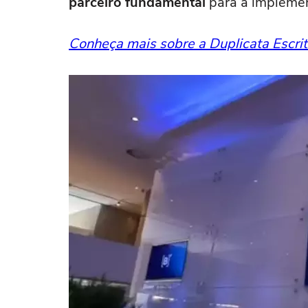
parceiro fundamental
para a impleme
Conheça mais sobre a Duplicata Escri