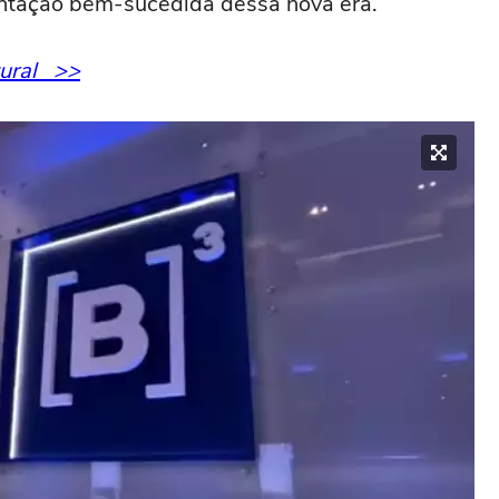
ntação bem-sucedida dessa nova era.
tural >>